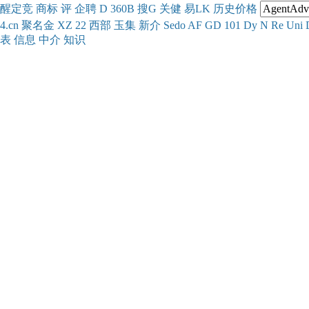
醒
定
竞
商
标
评
企
聘
D
360
B
搜
G
关健
易
LK
历史
价格
4.cn
聚名
金
XZ
22
西部
玉
集
新
介
Se
do
AF
GD
101
Dy
N
Re
Uni
表
信息
中介
知识