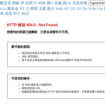
醒
定
竞
商
标
评
企
聘
D
360
B
搜
G
关健
易
LK
历史
价格
4.cn
聚名
金
XZ
22
西部
玉
集
新
介
Se
do
AF
GD
101
Dy
N
Re
Uni
表
信息
中介
知识