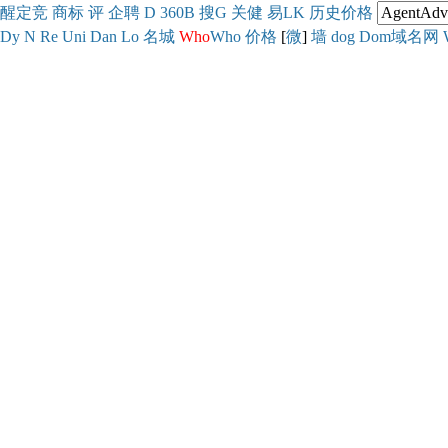
醒
定
竞
商
标
评
企
聘
D
360
B
搜
G
关健
易
LK
历史
价格
Dy
N
Re
Uni
Dan
Lo
名城
Who
Who
价格
[
微
]
墙
dog
Dom域名网