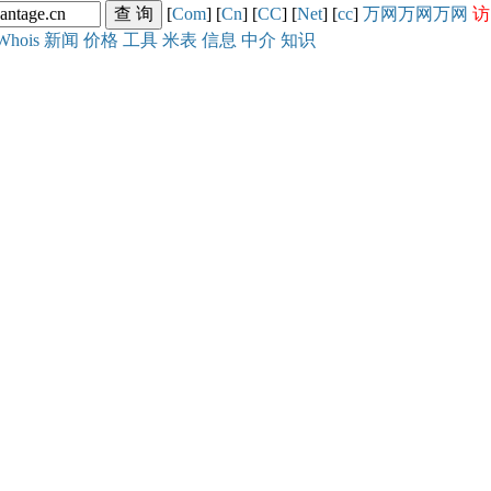
[
Com
] [
Cn
] [
CC
] [
Net
] [
cc
]
万网
万网
万网
访
Whois
新闻
价格
工具
米表
信息
中介
知识