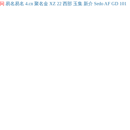
问
易名
易
名
4.cn
聚名
金
XZ
22
西部
玉
集
新
介
Se
do
AF
GD
101