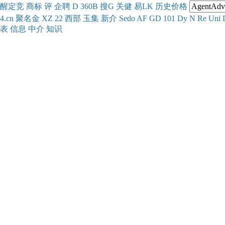
醒
定
竞
商
标
评
企
聘
D
360
B
搜
G
关健
易
LK
历史
价格
4.cn
聚名
金
XZ
22
西部
玉
集
新
介
Se
do
AF
GD
101
Dy
N
Re
Uni
表
信息
中介
知识