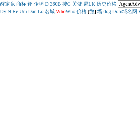
醒
定
竞
商
标
评
企
聘
D
360
B
搜
G
关健
易
LK
历史
价格
Dy
N
Re
Uni
Dan
Lo
名城
Who
Who
价格
[
微
]
墙
dog
Dom域名网