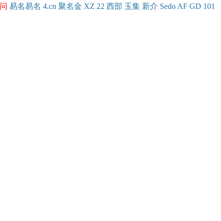
问
易名
易
名
4.cn
聚名
金
XZ
22
西部
玉
集
新
介
Se
do
AF
GD
101