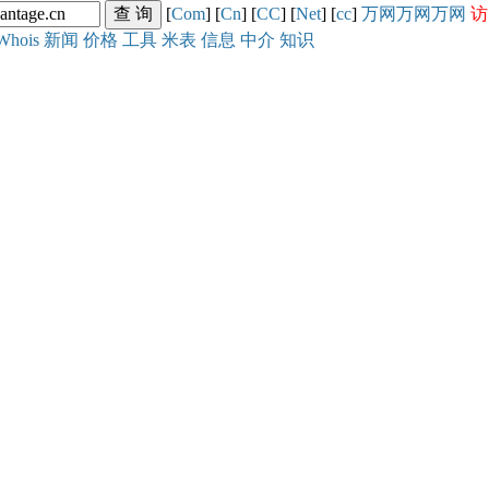
[
Com
] [
Cn
] [
CC
] [
Net
] [
cc
]
万网
万网
万网
访
Whois
新闻
价格
工具
米表
信息
中介
知识