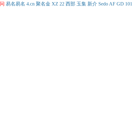
问
易名
易
名
4.cn
聚名
金
XZ
22
西部
玉
集
新
介
Se
do
AF
GD
101