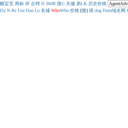
醒
定
竞
商
标
评
企
聘
D
360
B
搜
G
关健
易
LK
历史
价格
Dy
N
Re
Uni
Dan
Lo
名城
Who
Who
价格
[
微
]
墙
dog
Dom域名网