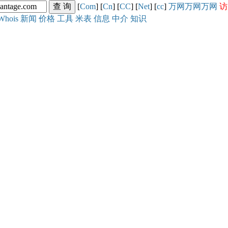
[
Com
] [
Cn
] [
CC
] [
Net
] [
cc
]
万网
万网
万网
访
Whois
新闻
价格
工具
米表
信息
中介
知识