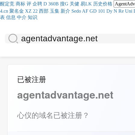
醒
定
竞
商
标
评
企
聘
D
360
B
搜
G
关健
易
LK
历史
价格
4.cn
聚名
金
XZ
22
西部
玉
集
新
介
Se
do
AF
GD
101
Dy
N
Re
Uni
表
信息
中介
知识