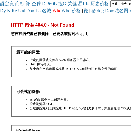
醒
定
竞
商
标
评
企
聘
D
360
B
搜
G
关健
易
LK
历史
价格
Dy
N
Re
Uni
Dan
Lo
名城
Who
Who
价格
[
微
]
墙
dog
Dom域名网