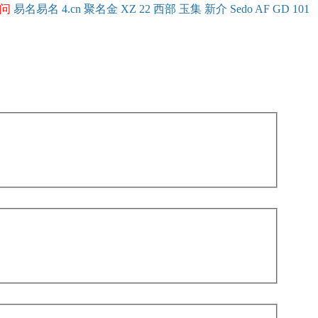
问
易名
易
名
4.cn
聚名
金
XZ
22
西部
玉
集
新
介
Se
do
AF
GD
101