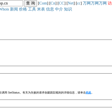
[
Com
] [
Cn
] [
CC
] [
Net
] [
cc
]
万网
万网
万网
访
Whois
新闻
价格
工具
米表
信息
中介
知识