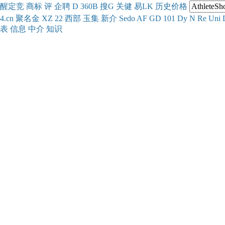
醒
定
竞
商
标
评
企
聘
D
360
B
搜
G
关健
易
LK
历史
价格
4.cn
聚名
金
XZ
22
西部
玉
集
新
介
Se
do
AF
GD
101
Dy
N
Re
Uni
表
信息
中介
知识