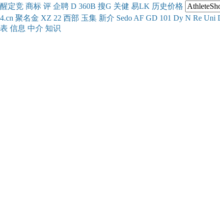
醒
定
竞
商
标
评
企
聘
D
360
B
搜
G
关健
易
LK
历史
价格
4.cn
聚名
金
XZ
22
西部
玉
集
新
介
Se
do
AF
GD
101
Dy
N
Re
Uni
表
信息
中介
知识