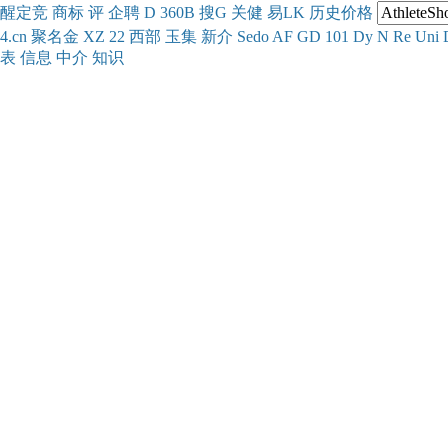
醒
定
竞
商
标
评
企
聘
D
360
B
搜
G
关健
易
LK
历史
价格
4.cn
聚名
金
XZ
22
西部
玉
集
新
介
Se
do
AF
GD
101
Dy
N
Re
Uni
表
信息
中介
知识