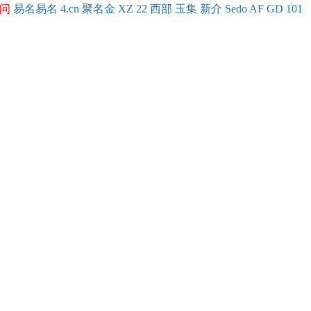
问
易名
易
名
4.cn
聚名
金
XZ
22
西部
玉
集
新
介
Se
do
AF
GD
101