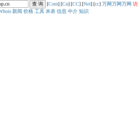
[
Com
] [
Cn
] [
CC
] [
Net
] [
cc
]
万网
万网
万网
访
Whois
新闻
价格
工具
米表
信息
中介
知识