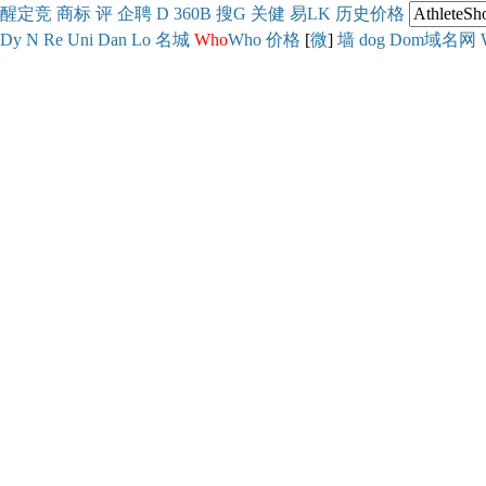
醒
定
竞
商
标
评
企
聘
D
360
B
搜
G
关健
易
LK
历史
价格
Dy
N
Re
Uni
Dan
Lo
名城
Who
Who
价格
[
微
]
墙
dog
Dom域名网