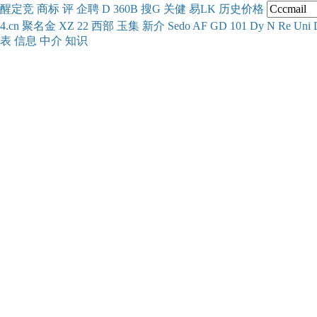
醒
定
竞
商
标
评
企
聘
D
360
B
搜
G
关健
易
LK
历史
价格
4.cn
聚名
金
XZ
22
西部
玉
集
新
介
Se
do
AF
GD
101
Dy
N
Re
Uni
表
信息
中介
知识