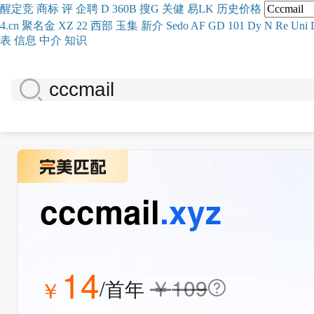
醒
定
竞
商
标
评
企
聘
D
360
B
搜
G
关健
易
LK
历史
价格
4.cn
聚名
金
XZ
22
西部
玉
集
新
介
Se
do
AF
GD
101
Dy
N
Re
Uni
表
信息
中介
知识