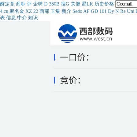
醒
定
竞
商
标
评
企
聘
D
360
B
搜
G
关健
易
LK
历史
价格
4.cn
聚名
金
XZ
22
西部
玉
集
新
介
Se
do
AF
GD
101
Dy
N
Re
Uni
表
信息
中介
知识