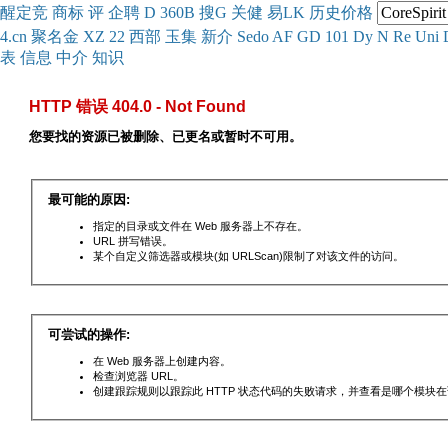
醒
定
竞
商
标
评
企
聘
D
360
B
搜
G
关健
易
LK
历史
价格
4.cn
聚名
金
XZ
22
西部
玉
集
新
介
Se
do
AF
GD
101
Dy
N
Re
Uni
表
信息
中介
知识