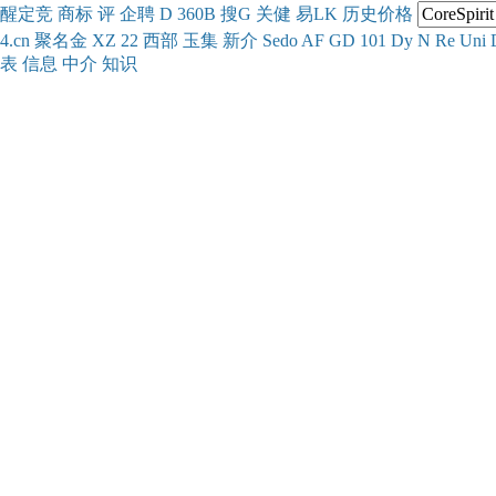
醒
定
竞
商
标
评
企
聘
D
360
B
搜
G
关健
易
LK
历史
价格
4.cn
聚名
金
XZ
22
西部
玉
集
新
介
Se
do
AF
GD
101
Dy
N
Re
Uni
表
信息
中介
知识