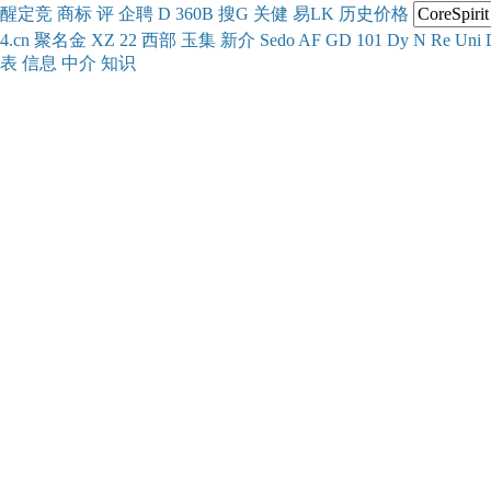
醒
定
竞
商
标
评
企
聘
D
360
B
搜
G
关健
易
LK
历史
价格
4.cn
聚名
金
XZ
22
西部
玉
集
新
介
Se
do
AF
GD
101
Dy
N
Re
Uni
表
信息
中介
知识