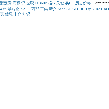
醒
定
竞
商
标
评
企
聘
D
360
B
搜
G
关健
易
LK
历史
价格
4.cn
聚名
金
XZ
22
西部
玉
集
新
介
Se
do
AF
GD
101
Dy
N
Re
Uni
表
信息
中介
知识