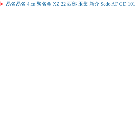
问
易名
易
名
4.cn
聚名
金
XZ
22
西部
玉
集
新
介
Se
do
AF
GD
101