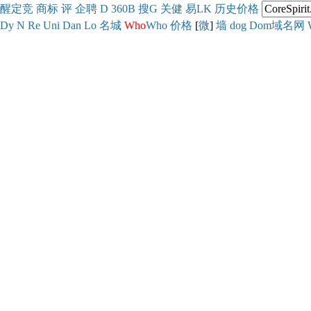
醒
定
竞
商
标
评
企
聘
D
360
B
搜
G
关健
易
LK
历史
价格
Dy
N
Re
Uni
Dan
Lo
名城
Who
Who
价格
[
微
]
墙
dog
Dom域名网