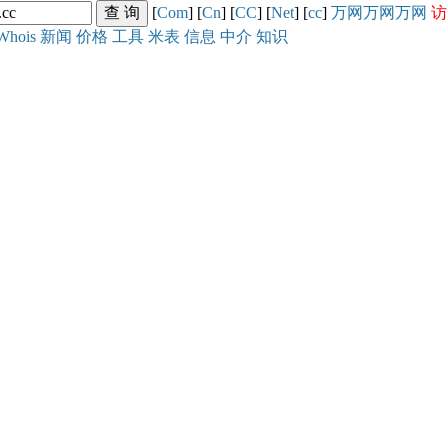
[
Com
] [
Cn
] [
CC
] [
Net
] [
cc
]
万网
万网
万网
访
Whois
新闻
价格
工具
米表
信息
中介
知识