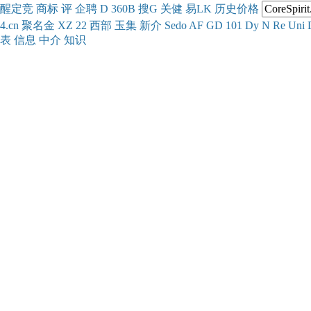
醒
定
竞
商
标
评
企
聘
D
360
B
搜
G
关健
易
LK
历史
价格
4.cn
聚名
金
XZ
22
西部
玉
集
新
介
Se
do
AF
GD
101
Dy
N
Re
Uni
表
信息
中介
知识