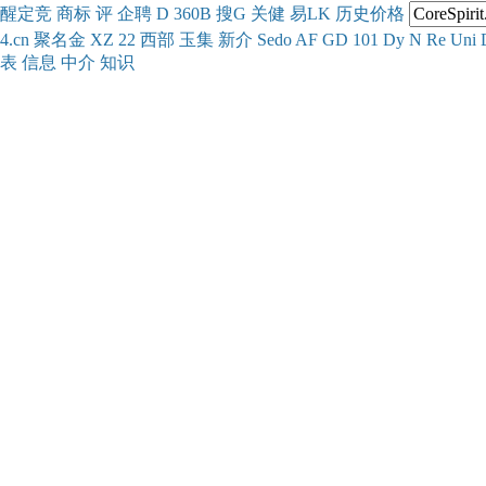
醒
定
竞
商
标
评
企
聘
D
360
B
搜
G
关健
易
LK
历史
价格
4.cn
聚名
金
XZ
22
西部
玉
集
新
介
Se
do
AF
GD
101
Dy
N
Re
Uni
表
信息
中介
知识