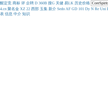
醒
定
竞
商
标
评
企
聘
D
360
B
搜
G
关健
易
LK
历史
价格
4.cn
聚名
金
XZ
22
西部
玉
集
新
介
Se
do
AF
GD
101
Dy
N
Re
Uni
表
信息
中介
知识