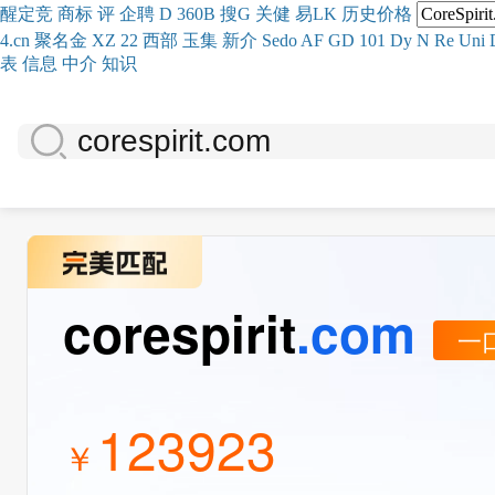
醒
定
竞
商
标
评
企
聘
D
360
B
搜
G
关健
易
LK
历史
价格
4.cn
聚名
金
XZ
22
西部
玉
集
新
介
Se
do
AF
GD
101
Dy
N
Re
Uni
表
信息
中介
知识