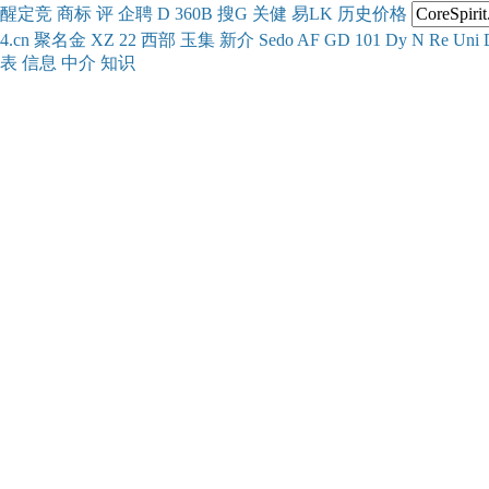
醒
定
竞
商
标
评
企
聘
D
360
B
搜
G
关健
易
LK
历史
价格
4.cn
聚名
金
XZ
22
西部
玉
集
新
介
Se
do
AF
GD
101
Dy
N
Re
Uni
表
信息
中介
知识