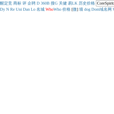
醒
定
竞
商
标
评
企
聘
D
360
B
搜
G
关健
易
LK
历史
价格
Dy
N
Re
Uni
Dan
Lo
名城
Who
Who
价格
[
微
]
墙
dog
Dom域名网