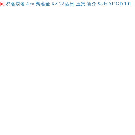
问
易名
易
名
4.cn
聚名
金
XZ
22
西部
玉
集
新
介
Se
do
AF
GD
101