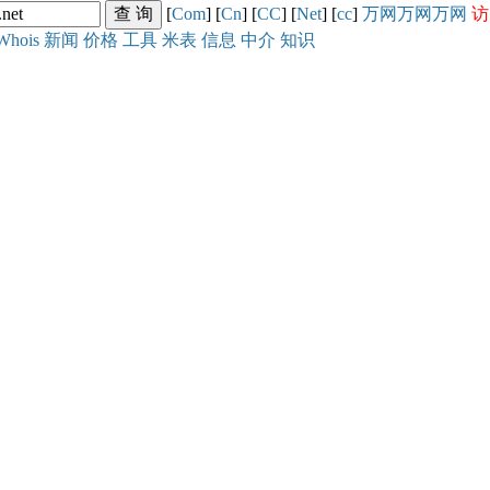
[
Com
] [
Cn
] [
CC
] [
Net
] [
cc
]
万网
万网
万网
访
Whois
新闻
价格
工具
米表
信息
中介
知识