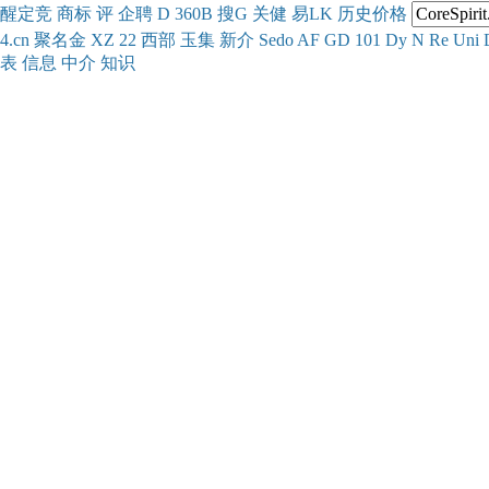
醒
定
竞
商
标
评
企
聘
D
360
B
搜
G
关健
易
LK
历史
价格
4.cn
聚名
金
XZ
22
西部
玉
集
新
介
Se
do
AF
GD
101
Dy
N
Re
Uni
表
信息
中介
知识