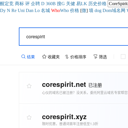
醒
定
竞
商
标
评
企
聘
D
360
B
搜
G
关健
易
LK
历史
价格
Dy
N
Re
Uni
Dan
Lo
名城
Who
Who
价格
[
微
]
墙
dog
Dom域名网