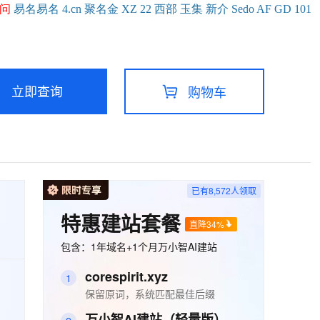
问
易名
易
名
4.cn
聚名
金
XZ
22
西部
玉
集
新
介
Se
do
AF
GD
101