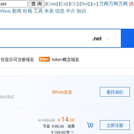
[
Com
] [
Cn
] [
CC
] [
Net
] [
cc
]
万网
万网
万网
访
Whois
新闻
价格
工具
米表
信息
中介
知识