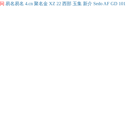
问
易名
易
名
4.cn
聚名
金
XZ
22
西部
玉
集
新
介
Se
do
AF
GD
101