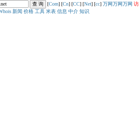
[
Com
] [
Cn
] [
CC
] [
Net
] [
cc
]
万网
万网
万网
访
Whois
新闻
价格
工具
米表
信息
中介
知识