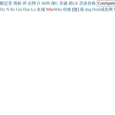
醒
定
竞
商
标
评
企
聘
D
360
B
搜
G
关健
易
LK
历史
价格
Dy
N
Re
Uni
Dan
Lo
名城
Who
Who
价格
[
微
]
墙
dog
Dom域名网