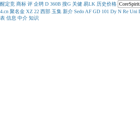
醒
定
竞
商
标
评
企
聘
D
360
B
搜
G
关健
易
LK
历史
价格
4.cn
聚名
金
XZ
22
西部
玉
集
新
介
Se
do
AF
GD
101
Dy
N
Re
Uni
表
信息
中介
知识