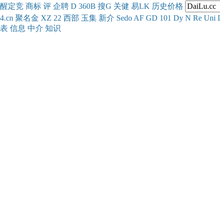
醒
定
竞
商
标
评
企
聘
D
360
B
搜
G
关健
易
LK
历史
价格
4.cn
聚名
金
XZ
22
西部
玉
集
新
介
Se
do
AF
GD
101
Dy
N
Re
Uni
表
信息
中介
知识