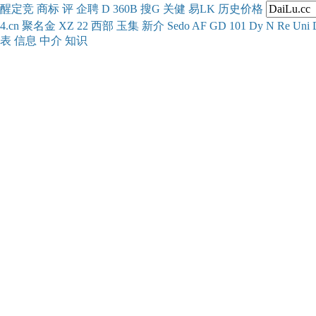
醒
定
竞
商
标
评
企
聘
D
360
B
搜
G
关健
易
LK
历史
价格
4.cn
聚名
金
XZ
22
西部
玉
集
新
介
Se
do
AF
GD
101
Dy
N
Re
Uni
表
信息
中介
知识