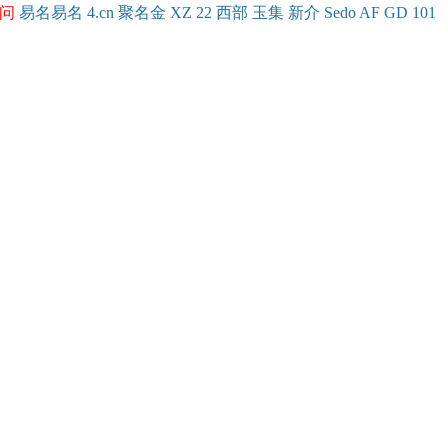
问
易名
易
名
4.cn
聚名
金
XZ
22
西部
玉
集
新
介
Se
do
AF
GD
101