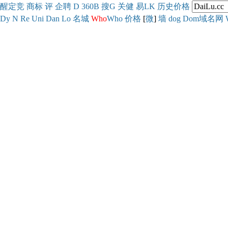
醒
定
竞
商
标
评
企
聘
D
360
B
搜
G
关健
易
LK
历史
价格
Dy
N
Re
Uni
Dan
Lo
名城
Who
Who
价格
[
微
]
墙
dog
Dom域名网