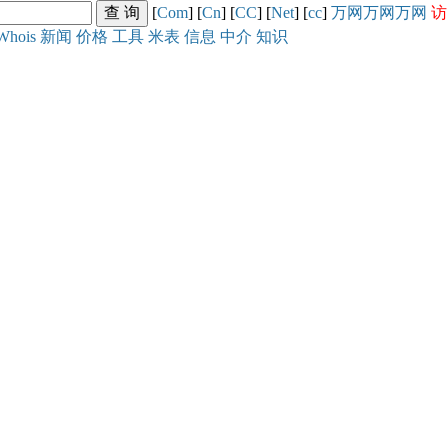
[
Com
] [
Cn
] [
CC
] [
Net
] [
cc
]
万网
万网
万网
访
Whois
新闻
价格
工具
米表
信息
中介
知识