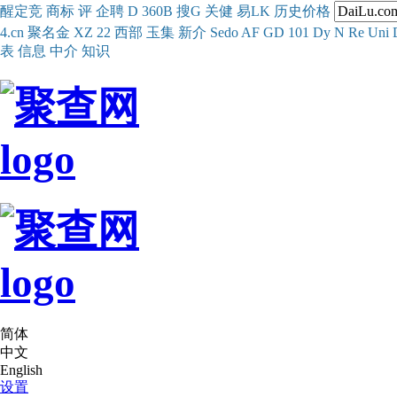
醒
定
竞
商
标
评
企
聘
D
360
B
搜
G
关健
易
LK
历史
价格
4.cn
聚名
金
XZ
22
西部
玉
集
新
介
Se
do
AF
GD
101
Dy
N
Re
Uni
表
信息
中介
知识