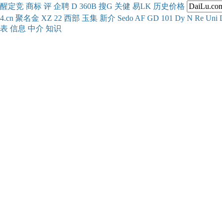
醒
定
竞
商
标
评
企
聘
D
360
B
搜
G
关健
易
LK
历史
价格
4.cn
聚名
金
XZ
22
西部
玉
集
新
介
Se
do
AF
GD
101
Dy
N
Re
Uni
表
信息
中介
知识