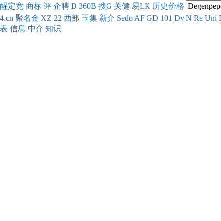
醒
定
竞
商
标
评
企
聘
D
360
B
搜
G
关健
易
LK
历史
价格
4.cn
聚名
金
XZ
22
西部
玉
集
新
介
Se
do
AF
GD
101
Dy
N
Re
Uni
表
信息
中介
知识