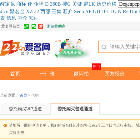
醒
定
竞
商
标
评
企
聘
D
360
B
搜
G
关健
易
LK
历史
价格
4.cn
聚名
金
XZ
22
西部
玉
集
新
介
Se
do
AF
GD
101
Dy
N
Re
Uni
表
信息
中介
知识