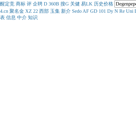
醒
定
竞
商
标
评
企
聘
D
360
B
搜
G
关健
易
LK
历史
价格
4.cn
聚名
金
XZ
22
西部
玉
集
新
介
Se
do
AF
GD
101
Dy
N
Re
Uni
表
信息
中介
知识