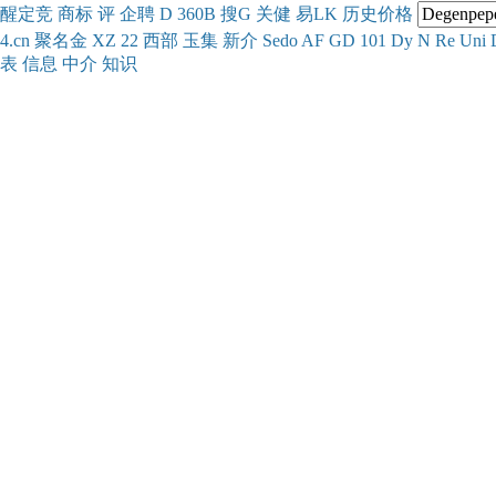
醒
定
竞
商
标
评
企
聘
D
360
B
搜
G
关健
易
LK
历史
价格
4.cn
聚名
金
XZ
22
西部
玉
集
新
介
Se
do
AF
GD
101
Dy
N
Re
Uni
表
信息
中介
知识