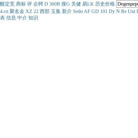
醒
定
竞
商
标
评
企
聘
D
360
B
搜
G
关健
易
LK
历史
价格
4.cn
聚名
金
XZ
22
西部
玉
集
新
介
Se
do
AF
GD
101
Dy
N
Re
Uni
表
信息
中介
知识