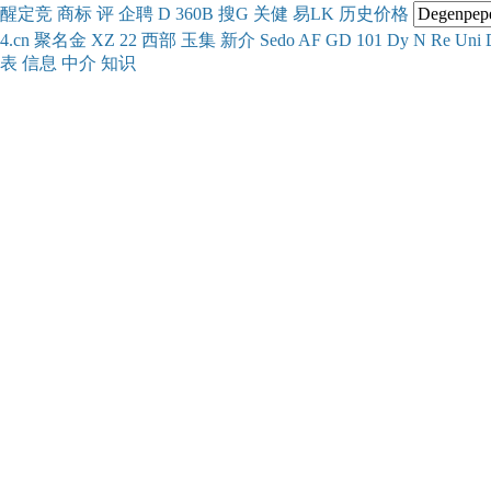
醒
定
竞
商
标
评
企
聘
D
360
B
搜
G
关健
易
LK
历史
价格
4.cn
聚名
金
XZ
22
西部
玉
集
新
介
Se
do
AF
GD
101
Dy
N
Re
Uni
表
信息
中介
知识