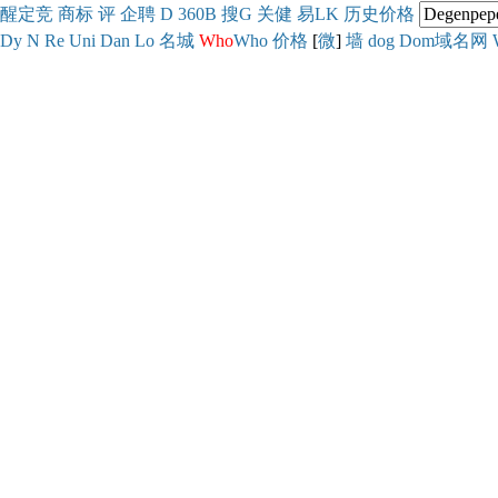
醒
定
竞
商
标
评
企
聘
D
360
B
搜
G
关健
易
LK
历史
价格
Dy
N
Re
Uni
Dan
Lo
名城
Who
Who
价格
[
微
]
墙
dog
Dom域名网