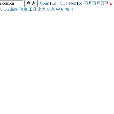
[
Com
] [
Cn
] [
CC
] [
Net
] [
cc
]
万网
万网
万网
访
Whois
新闻
价格
工具
米表
信息
中介
知识