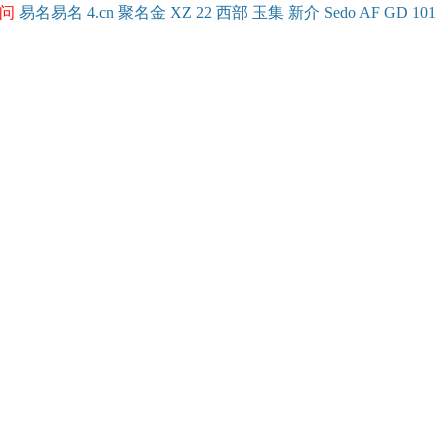
问
易名
易
名
4.cn
聚名
金
XZ
22
西部
玉
集
新
介
Se
do
AF
GD
101