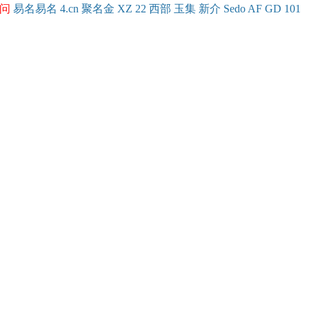
问
易名
易
名
4.cn
聚名
金
XZ
22
西部
玉
集
新
介
Se
do
AF
GD
101