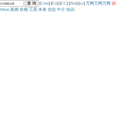
[
Com
] [
Cn
] [
CC
] [
Net
] [
cc
]
万网
万网
万网
访
Whois
新闻
价格
工具
米表
信息
中介
知识