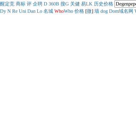
醒
定
竞
商
标
评
企
聘
D
360
B
搜
G
关健
易
LK
历史
价格
Dy
N
Re
Uni
Dan
Lo
名城
Who
Who
价格
[
微
]
墙
dog
Dom域名网