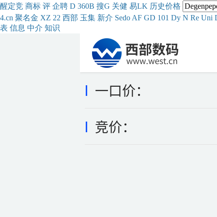
醒
定
竞
商
标
评
企
聘
D
360
B
搜
G
关健
易
LK
历史
价格
4.cn
聚名
金
XZ
22
西部
玉
集
新
介
Se
do
AF
GD
101
Dy
N
Re
Uni
表
信息
中介
知识