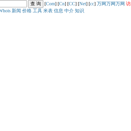
[
Com
] [
Cn
] [
CC
] [
Net
] [
cc
]
万网
万网
万网
访
Whois
新闻
价格
工具
米表
信息
中介
知识