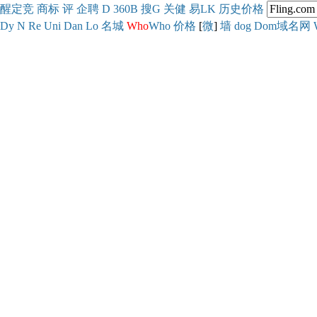
醒
定
竞
商
标
评
企
聘
D
360
B
搜
G
关健
易
LK
历史
价格
Dy
N
Re
Uni
Dan
Lo
名城
Who
Who
价格
[
微
]
墙
dog
Dom域名网