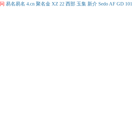
问
易名
易
名
4.cn
聚名
金
XZ
22
西部
玉
集
新
介
Se
do
AF
GD
101