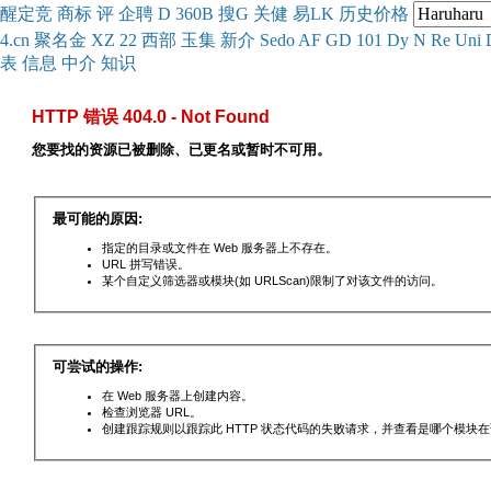
醒
定
竞
商
标
评
企
聘
D
360
B
搜
G
关健
易
LK
历史
价格
4.cn
聚名
金
XZ
22
西部
玉
集
新
介
Se
do
AF
GD
101
Dy
N
Re
Uni
表
信息
中介
知识