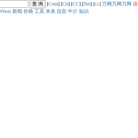
[
Com
] [
Cn
] [
CC
] [
Net
] [
cc
]
万网
万网
万网
访
Whois
新闻
价格
工具
米表
信息
中介
知识