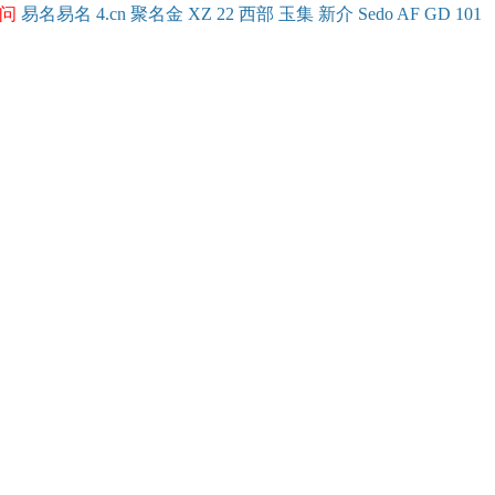
问
易名
易
名
4.cn
聚名
金
XZ
22
西部
玉
集
新
介
Se
do
AF
GD
101