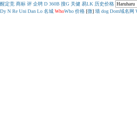
醒
定
竞
商
标
评
企
聘
D
360
B
搜
G
关健
易
LK
历史
价格
Dy
N
Re
Uni
Dan
Lo
名城
Who
Who
价格
[
微
]
墙
dog
Dom域名网