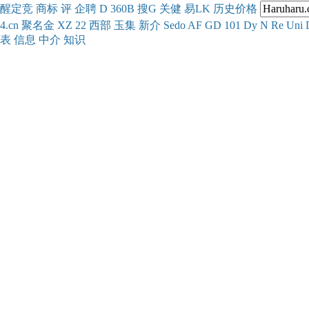
醒
定
竞
商
标
评
企
聘
D
360
B
搜
G
关健
易
LK
历史
价格
4.cn
聚名
金
XZ
22
西部
玉
集
新
介
Se
do
AF
GD
101
Dy
N
Re
Uni
表
信息
中介
知识