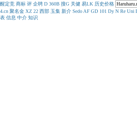
醒
定
竞
商
标
评
企
聘
D
360
B
搜
G
关健
易
LK
历史
价格
4.cn
聚名
金
XZ
22
西部
玉
集
新
介
Se
do
AF
GD
101
Dy
N
Re
Uni
表
信息
中介
知识