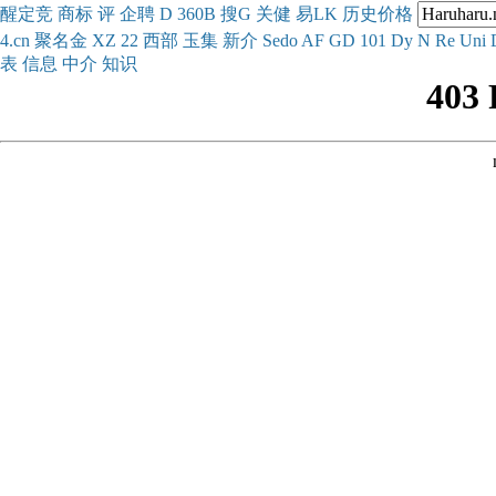
醒
定
竞
商
标
评
企
聘
D
360
B
搜
G
关健
易
LK
历史
价格
4.cn
聚名
金
XZ
22
西部
玉
集
新
介
Se
do
AF
GD
101
Dy
N
Re
Uni
表
信息
中介
知识